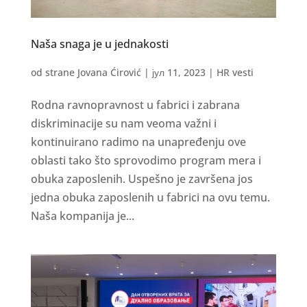
Naša snaga je u jednakosti
od strane
Jovana Ćirović
|
јул 11, 2023
|
HR vesti
Rodna ravnopravnost u fabrici i zabrana
diskriminacije su nam veoma važni i
kontinuirano radimo na unapređenju ove
oblasti tako što sprovodimo program mera i
obuka zaposlenih. Uspešno je završena jos
jedna obuka zaposlenih u fabrici na ovu temu.
Naša kompanija je...