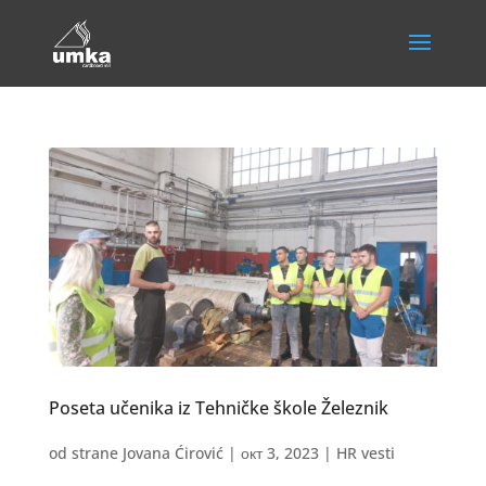
Poseta učenika iz Tehničke škole Železnik
od strane
Jovana Ćirović
|
окт 3, 2023
|
HR vesti