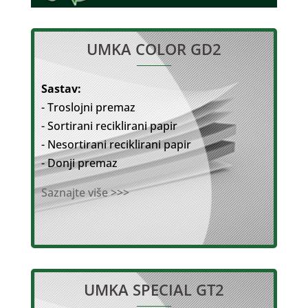
UMKA COLOR GD2
Sastav:
- Troslojni premaz
- Sortirani reciklirani papir
- Nesortirani reciklirani papir
- Donji premaz
Saznajte više >>>
UMKA SPECIAL GT2