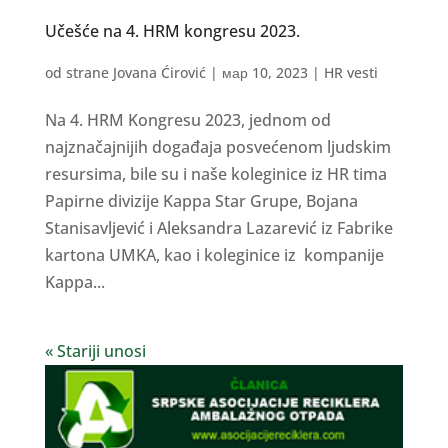
Učešće na 4. HRM kongresu 2023.
od strane
Jovana Ćirović
|
мар 10, 2023
|
HR vesti
Na 4. HRM Kongresu 2023, jednom od
najznačajnijih događaja posvećenom ljudskim
resursima, bile su i naše koleginice iz HR tima
Papirne divizije Kappa Star Grupe, Bojana
Stanisavljević i Aleksandra Lazarević iz Fabrike
kartona UMKA, kao i koleginice iz kompanije
Kappa...
« Stariji unosi