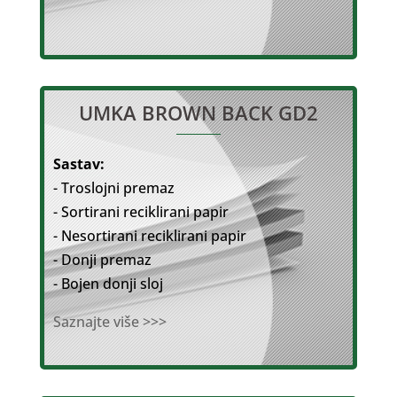
UMKA BROWN BACK GD2
Sastav:
- Troslojni premaz
- Sortirani reciklirani papir
- Nesortirani reciklirani papir
- Donji premaz
- Bojen donji sloj
Saznajte više >>>