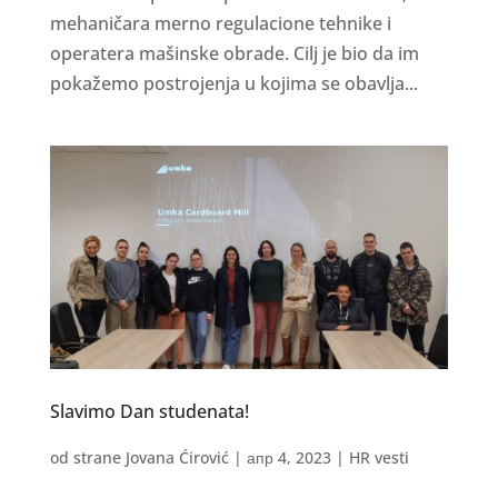
mehaničara merno regulacione tehnike i
operatera mašinske obrade. Cilj je bio da im
pokažemo postrojenja u kojima se obavlja...
Slavimo Dan studenata!
od strane
Jovana Ćirović
|
апр 4, 2023
|
HR vesti