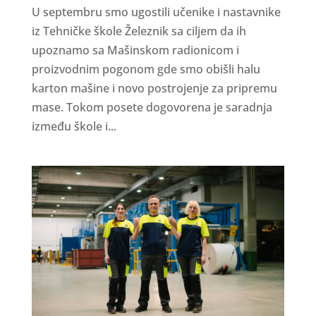
U septembru smo ugostili učenike i nastavnike
iz Tehničke škole Železnik sa ciljem da ih
upoznamo sa Mašinskom radionicom i
proizvodnim pogonom gde smo obišli halu
karton mašine i novo postrojenje za pripremu
mase. Tokom posete dogovorena je saradnja
između škole i...