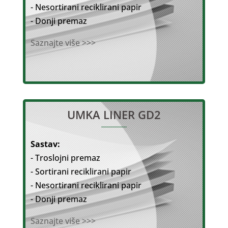
- Nesortirani reciklirani papir
- Donji premaz
Saznajte više >>>
UMKA LINER GD2
Sastav:
- Troslojni premaz
- Sortirani reciklirani papir
- Nesortirani reciklirani papir
- Donji premaz
Saznajte više >>>