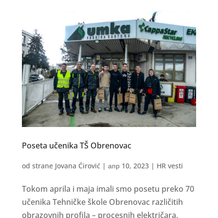
Poseta učenika TŠ Obrenovac
od strane
Jovana Ćirović
|
апр 10, 2023
|
HR vesti
Tokom aprila i maja imali smo posetu preko 70
učenika Tehničke škole Obrenovac različitih
obrazovnih profila – procesnih električara,