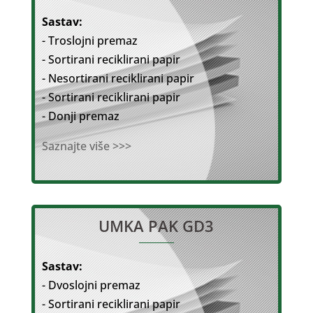
Sastav:
- Troslojni premaz
- Sortirani reciklirani papir
- Nesortirani reciklirani papir
- Sortirani reciklirani papir
- Donji premaz
Saznajte više >>>
UMKA PAK GD3
Sastav:
- Dvoslojni premaz
- Sortirani reciklirani papir