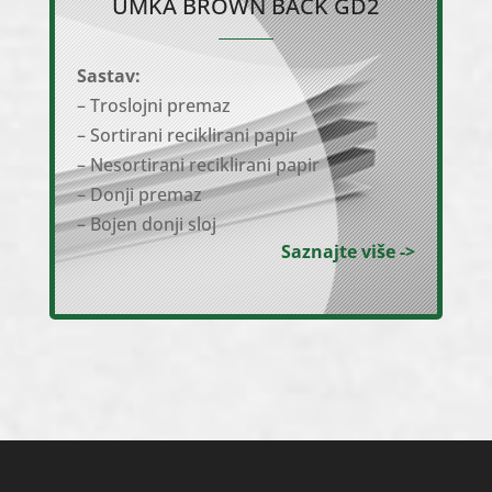
UMKA BROWN BACK GD2
Sastav:
– Troslojni premaz
– Sortirani reciklirani papir
– Nesortirani reciklirani papir
– Donji premaz
– Bojen donji sloj
Saznajte više ->