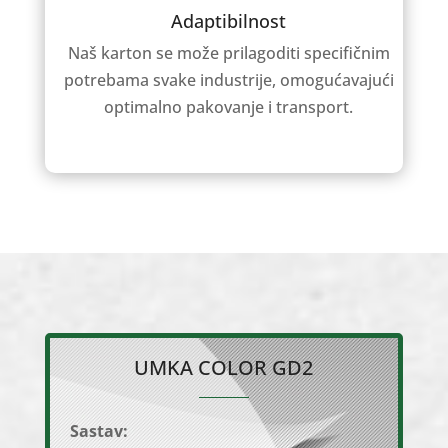
Adaptibilnost
Naš karton se može prilagoditi specifičnim
potrebama svake industrije, omogućavajući
optimalno pakovanje i transport.
UMKA COLOR GD2
Sastav: