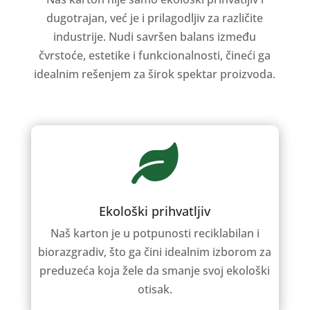
dugotrajan, već je i prilagodljiv za različite
industrije. Nudi savršen balans između
čvrstoće, estetike i funkcionalnosti, čineći ga
idealnim rešenjem za širok spektar proizvoda.

Ekološki prihvatljiv
Naš karton je u potpunosti reciklabilan i
biorazgradiv, što ga čini idealnim izborom za
preduzeća koja žele da smanje svoj ekološki
otisak.