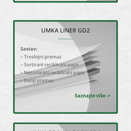
UMKA LINER GD2
Sastav:
– Troslojni premaz
– Sortirani reciklirani papir
– Nesortirani reciklirani papir
– Donji premaz
Saznajte više ->