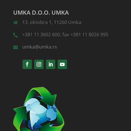
UMKA D.O.O. UMKA
13. oktobra 1, 11260 Umka
+381 11 3602 600, fax +381 11 8026 995
umka@umka.rs