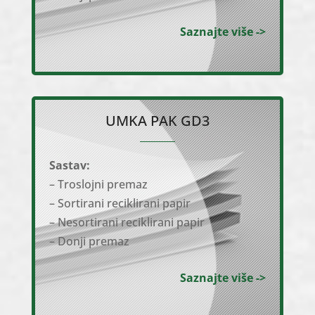
Saznajte više ->
UMKA PAK GD3
Sastav:
– Troslojni premaz
– Sortirani reciklirani papir
– Nesortirani reciklirani papir
– Donji premaz
Saznajte više ->