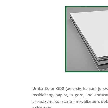
Umka Color GD2 (belo-sivi karton) je kv
reciklažnog papira, a gornji od sorti
premazom, konstantnim kvalitetom, dobr