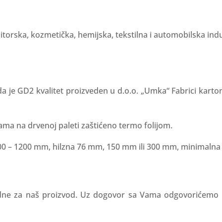
rska, kozmetička, hemijska, tekstilna i automobilska indu
e da je GD2 kvalitet proizveden u d.o.o. „Umka“ Fabrici ka
ama na drvenoj paleti zaštićeno termo folijom.
000 – 1200 mm, hilzna 76 mm, 150 mm ili 300 mm, minimalna
rdne za naš proizvod. Uz dogovor sa Vama odgovorićemo 