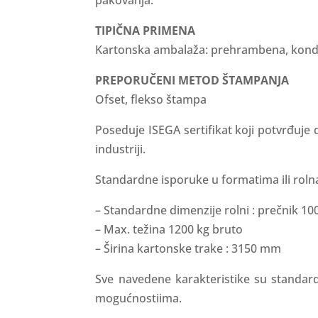
pakovanja.
TIPIČNA PRIMENA
Kartonska ambalaža: prehrambena, kondito
PREPORUČENI METOD ŠTAMPANJA
Ofset, flekso štampa
Poseduje ISEGA sertifikat koji potvrđuj
industriji.
Standardne isporuke u formatima ili roln
– Standardne dimenzije rolni : prečnik 1
– Max. težina 1200 kg bruto
– Širina kartonske trake : 3150 mm
Sve navedene karakteristike su standa
mogućnostiima.