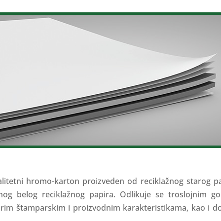
alitetni hromo-karton proizveden od reciklažnog starog pa
ranog belog reciklažnog papira. Odlikuje se troslojnim 
im štamparskim i proizvodnim karakteristikama, kao i do