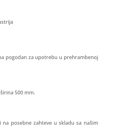
strija
rtona pogodan za upotrebu u prehrambenoj
 širina 500 mm.
i na posebne zahteve u skladu sa našim