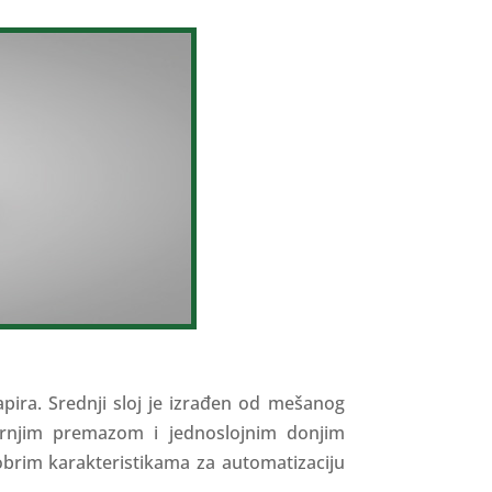
pira. Srednji sloj je izrađen od mešanog
gornjim premazom i jednoslojnim donjim
brim karakteristikama za automatizaciju