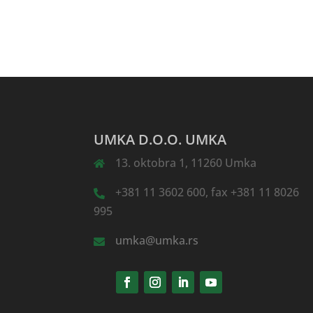
UMKA D.O.O. UMKA
13. oktobra 1, 11260 Umka
+381 11 3602 600, fax +381 11 8026
995
umka@umka.rs