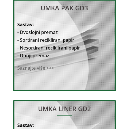
UMKA PAK GD3
Sastav:
- Dvoslojni premaz
- Sortirani reciklirani papir
- Nesortirani reciklirani papir
- Donji premaz
Saznajte više >>>
UMKA LINER GD2
Sastav: