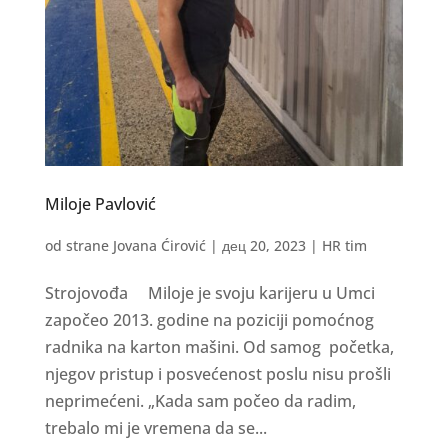
Miloje Pavlović
od strane
Jovana Ćirović
|
дец 20, 2023
|
HR tim
Strojovođa Miloje je svoju karijeru u Umci
započeo 2013. godine na poziciji pomoćnog
radnika na karton mašini. Od samog početka,
njegov pristup i posvećenost poslu nisu prošli
neprimećeni. „Kada sam počeo da radim,
trebalo mi je vremena da se...