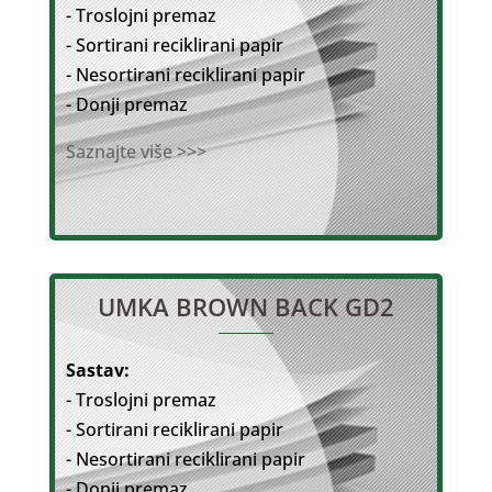
- Troslojni premaz
- Sortirani reciklirani papir
- Nesortirani reciklirani papir
- Donji premaz
Saznajte više >>>
UMKA BROWN BACK GD2
Sastav:
- Troslojni premaz
- Sortirani reciklirani papir
- Nesortirani reciklirani papir
- Donji premaz