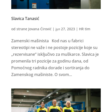
Slavica Tanasić
od strane
Jovana Ćirović
|
јул 27, 2023
|
HR tim
Zamenski mašinista Kod nas u fabrici
stereotipi ne važe i ne postoje pozicije koje su
„rezervisane“ isključivo za muškarce. Slavica je
promenila tri pozicije za godinu dana, od
Pomoćnog radnika dorade i sortiranja do
Zamenskog mašiniste. O svom...