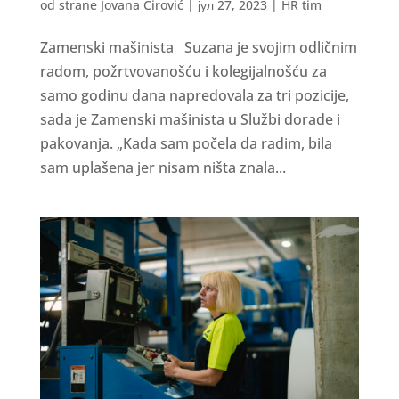
od strane
Jovana Ćirović
|
јул 27, 2023
|
HR tim
Zamenski mašinista Suzana je svojim odličnim
radom, požrtvovanošću i kolegijalnošću za
samo godinu dana napredovala za tri pozicije,
sada je Zamenski mašinista u Službi dorade i
pakovanja. „Kada sam počela da radim, bila
sam uplašena jer nisam ništa znala...