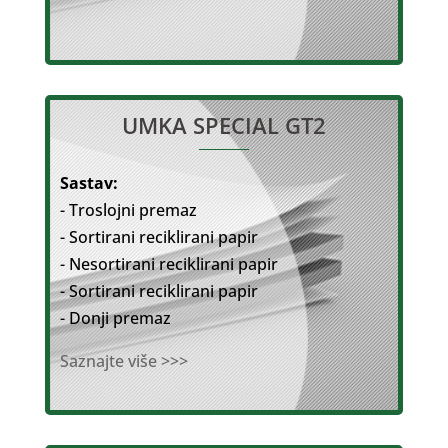
UMKA SPECIAL GT2
Sastav:
- Troslojni premaz
- Sortirani reciklirani papir
- Nesortirani reciklirani papir
- Sortirani reciklirani papir
- Donji premaz
Saznajte više >>>