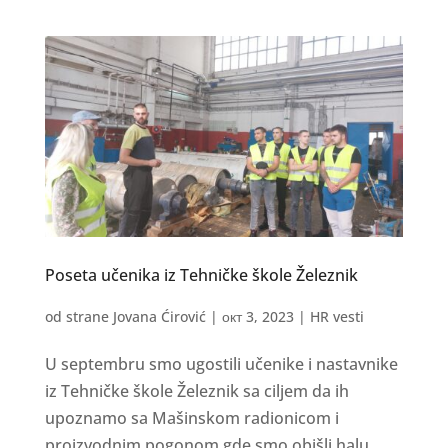
Poseta učenika iz Tehničke škole Železnik
od strane
Jovana Ćirović
|
окт 3, 2023
|
HR vesti
U septembru smo ugostili učenike i nastavnike
iz Tehničke škole Železnik sa ciljem da ih
upoznamo sa Mašinskom radionicom i
proizvodnim pogonom gde smo obišli halu