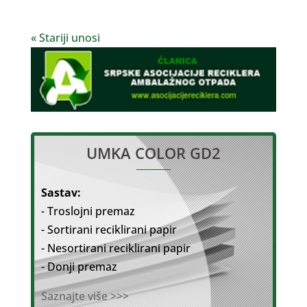
« Stariji unosi
UMKA COLOR GD2
Sastav:
- Troslojni premaz
- Sortirani reciklirani papir
- Nesortirani reciklirani papir
- Donji premaz
Saznajte više >>>