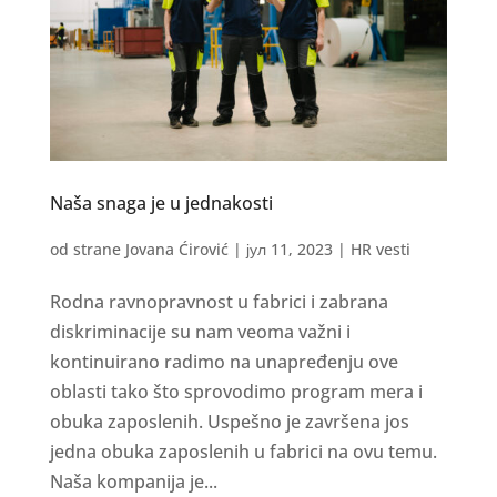
Naša snaga je u jednakosti
od strane
Jovana Ćirović
|
јул 11, 2023
|
HR vesti
Rodna ravnopravnost u fabrici i zabrana
diskriminacije su nam veoma važni i
kontinuirano radimo na unapređenju ove
oblasti tako što sprovodimo program mera i
obuka zaposlenih. Uspešno je završena jos
jedna obuka zaposlenih u fabrici na ovu temu.
Naša kompanija je...