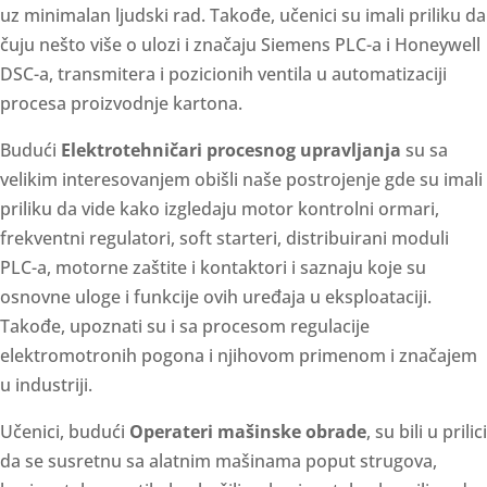
uz minimalan ljudski rad. Takođe, učenici su imali priliku da
čuju nešto više o ulozi i značaju Siemens PLC-a i Honeywell
DSC-a, transmitera i pozicionih ventila u automatizaciji
procesa proizvodnje kartona.
Budući
Elektrotehničari procesnog upravljanja
su sa
velikim interesovanjem obišli naše postrojenje gde su imali
priliku da vide kako izgledaju motor kontrolni ormari,
frekventni regulatori, soft starteri, distribuirani moduli
PLC-a, motorne zaštite i kontaktori i saznaju koje su
osnovne uloge i funkcije ovih uređaja u eksploataciji.
Takođe, upoznati su i sa procesom regulacije
elektromotronih pogona i njihovom primenom i značajem
u industriji.
Učenici, budući
Operateri mašinske obrade
, su bili u prilici
da se susretnu sa alatnim mašinama poput strugova,