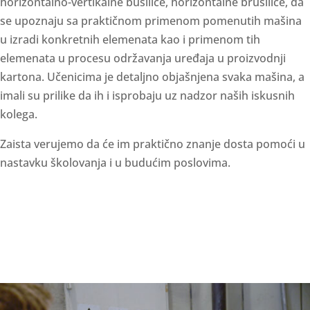
horizontalno-vertikalne bušilice, horizontalne brusilice, da
se upoznaju sa praktičnom primenom pomenutih mašina
u izradi konkretnih elemenata kao i primenom tih
elemenata u procesu održavanja uređaja u proizvodnji
kartona. Učenicima je detaljno objašnjena svaka mašina, a
imali su prilike da ih i isprobaju uz nadzor naših iskusnih
kolega.
Zaista verujemo da će im praktično znanje dosta pomoći u
nastavku školovanja i u budućim poslovima.