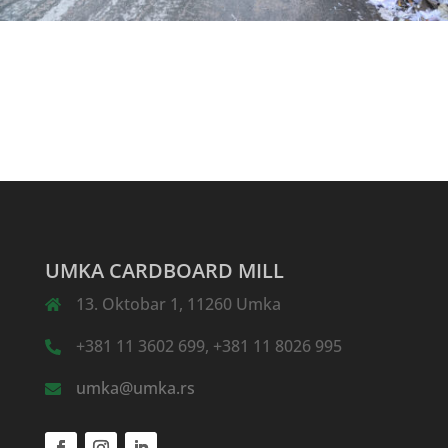
UMKA CARDBOARD MILL
13. Oktobar 1, 11260 Umka
+381 11 3602 699, +381 11 8026 995
umka@umka.rs