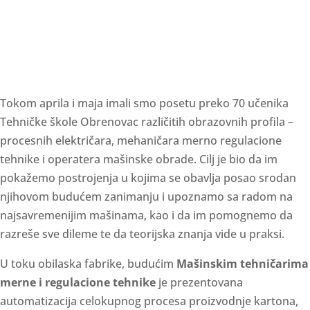
Tokom aprila i maja imali smo posetu preko 70 učenika
Tehničke škole Obrenovac različitih obrazovnih profila –
procesnih električara, mehaničara merno regulacione
tehnike i operatera mašinske obrade.
Cilj je bio da im
pokažemo postrojenja u kojima se obavlja posao srodan
njihovom budućem zanimanju i upoznamo sa radom na
najsavremenijim mašinama, kao i da
im pomognemo da
razreše sve dileme te da teorijska znanja vide u praksi.
U toku obilaska fabrike, budućim
Mašinskim tehničarima
merne i regulacione tehnike
je prezentovana
automatizacija celokupnog procesa proizvodnje kartona,