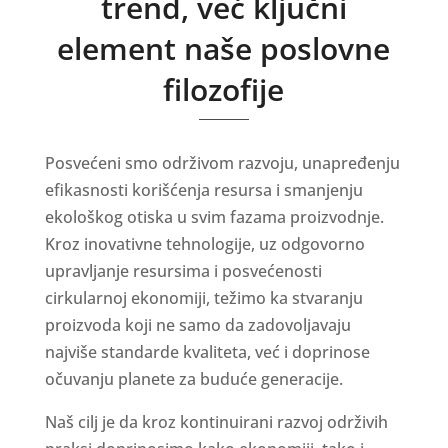
trend, već ključni
element naše poslovne
filozofije
Posvećeni smo održivom razvoju, unapređenju
efikasnosti korišćenja resursa i smanjenju
ekološkog otiska u svim fazama proizvodnje.
Kroz inovativne tehnologije, uz odgovorno
upravljanje resursima i posvećenosti
cirkularnoj ekonomiji, težimo ka stvaranju
proizvoda koji ne samo da zadovoljavaju
najviše standarde kvaliteta, već i doprinose
očuvanju planete za buduće generacije.
Naš cilj je da kroz kontinuirani razvoj održivih