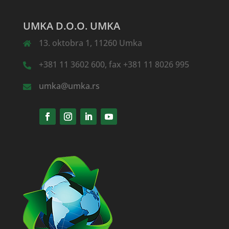
UMKA D.O.O. UMKA
13. oktobra 1, 11260 Umka
+381 11 3602 600, fax +381 11 8026 995
umka@umka.rs