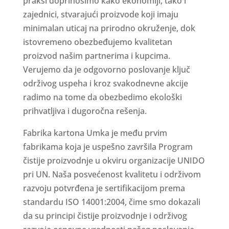
praksi doprinosimo kako ekonomiji, tako i
zajednici, stvarajući proizvode koji imaju
minimalan uticaj na prirodno okruženje, dok
istovremeno obezbeđujemo kvalitetan
proizvod našim partnerima i kupcima.
Verujemo da je odgovorno poslovanje ključ
održivog uspeha i kroz svakodnevne akcije
radimo na tome da obezbedimo ekološki
prihvatljiva i dugoročna rešenja.
Fabrika kartona Umka je među prvim
fabrikama koja je uspešno završila Program
čistije proizvodnje u okviru organizacije UNIDO
pri UN. Naša posvećenost kvalitetu i održivom
razvoju potvrđena je sertifikacijom prema
standardu ISO 14001:2004, čime smo dokazali
da su principi čistije proizvodnje i održivog