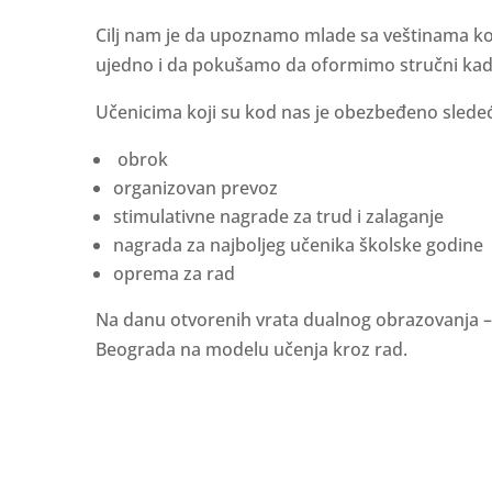
Cilj nam je da upoznamo mlade sa veštinama koje
ujedno i da pokušamo da oformimo stručni kada
Učenicima koji su kod nas je obezbeđeno slede
obrok
organizovan prevoz
stimulativne nagrade za trud i zalaganje
nagrada za najboljeg učenika školske godine
oprema za rad
Na danu otvorenih vrata dualnog obrazovanja – 
Beograda na modelu učenja kroz rad.