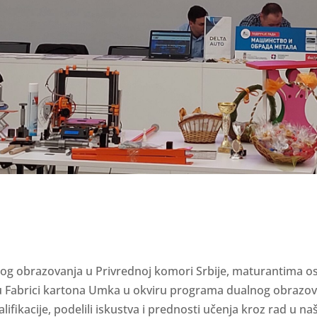
g obrazovanja u Privrednoj komori Srbije, maturantima osno
 u Fabrici kartona Umka u okviru programa dualnog obrazo
lifikacije, podelili iskustva i prednosti učenja kroz rad u naš