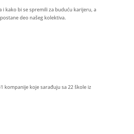
i kako bi se spremili za buduću karijeru, a
postane deo našeg kolektiva.
1 kompanije koje sarađuju sa 22 škole iz