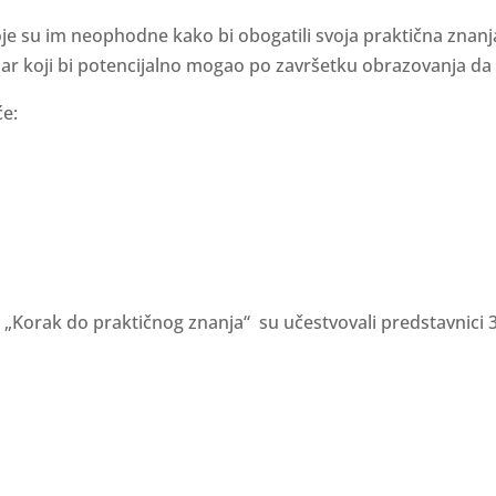
 su im neophodne kako bi obogatili svoja praktična znanja 
r koji bi potencijalno mogao po završetku obrazovanja da 
će:
„Korak do praktičnog znanja“ su učestvovali predstavnici 3