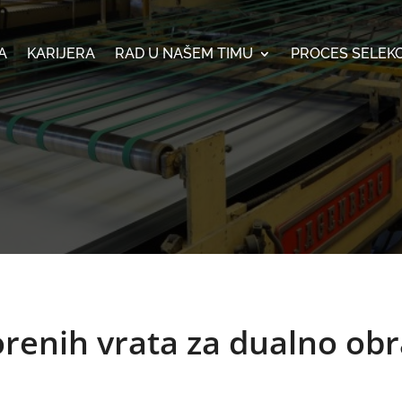
A
KARIJERA
RAD U NAŠEM TIMU
PROCES SELEKC
renih vrata za dualno ob