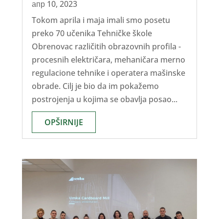
апр 10, 2023
Tokom aprila i maja imali smo posetu
preko 70 učenika Tehničke škole
Obrenovac različitih obrazovnih profila -
procesnih električara, mehaničara merno
regulacione tehnike i operatera mašinske
obrade. Cilj je bio da im pokažemo
postrojenja u kojima se obavlja posao...
OPŠIRNIJE