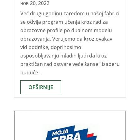
нов 20, 2022
Već drugu godinu zaredom u našoj fabrici
se odvija program učenja kroz rad za
obrazovne profile po dualnom modelu
obrazovanja. Verujemo da kroz ovakav
vid podrške, doprinosimo
osposobljavanju mladih ljudi da kroz
praktičan rad ostvare veće šanse i izaberu
buduće...
OPŠIRNIJE