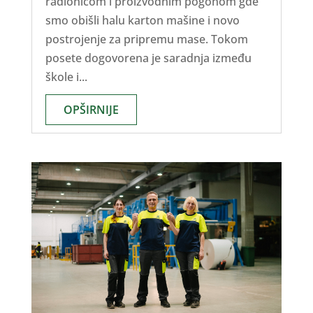
radionicom i proizvodnim pogonom gde
smo obišli halu karton mašine i novo
postrojenje za pripremu mase. Tokom
posete dogovorena je saradnja između
škole i...
OPŠIRNIJE