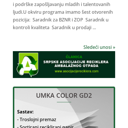
i podrške zapošljavanju mladih i talentovanih
ljudi.U okviru programa imamo šest otvorenih
pozicija: Saradnik za BZNR i ZOP Saradnik u
kontroli kvaliteta Saradnik u prodaji ...
Sledeći unosi »
UMKA COLOR GD2
Sastav:
- Troslojni premaz
- Sortirani reciklirani papir