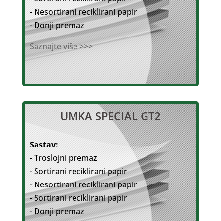
- Nesortirani reciklirani papir
- Donji premaz
Saznajte više >>>
UMKA SPECIAL GT2
Sastav:
- Troslojni premaz
- Sortirani reciklirani papir
- Nesortirani reciklirani papir
- Sortirani reciklirani papir
- Donji premaz