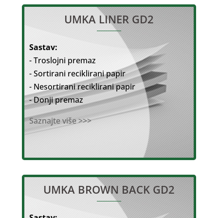
UMKA LINER GD2
Sastav:
- Troslojni premaz
- Sortirani reciklirani papir
- Nesortirani reciklirani papir
- Donji premaz
Saznajte više >>>
UMKA BROWN BACK GD2
Sastav: