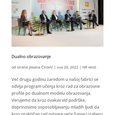
Dualno obrazovanje
od strane
Jovana Ćirović
|
нов 20, 2022
|
HR vesti
Već drugu godinu zaredom u našoj fabrici se
odvija program učenja kroz rad za obrazovne
profile po dualnom modelu obrazovanja.
Verujemo da kroz ovakav vid podrške,
doprinosimo osposobljavanju mladih ljudi da
kroz praktičan rad ostvare veće šanse i izaberu