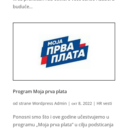
buduće...
Program Moja prva plata
od strane
Wordpress Admin
|
окт 8, 2022
|
HR vesti
Ponosni smo što i ove godine učestvujemo u
programu „Moja prva plata“ u cilju podsticanja