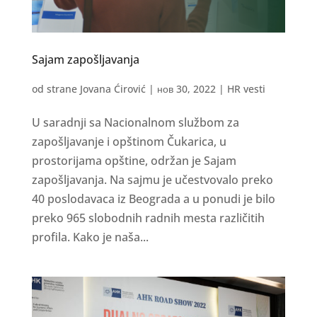
Sajam zapošljavanja
od strane
Jovana Ćirović
|
нов 30, 2022
|
HR vesti
U saradnji sa Nacionalnom službom za
zapošljavanje i opštinom Čukarica, u
prostorijama opštine, održan je Sajam
zapošljavanja. Na sajmu je učestvovalo preko
40 poslodavaca iz Beograda a u ponudi je bilo
preko 965 slobodnih radnih mesta različitih
profila. Kako je naša...