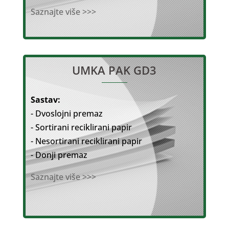
Saznajte više >>>
UMKA PAK GD3
Sastav:
- Dvoslojni premaz
- Sortirani reciklirani papir
- Nesortirani reciklirani papir
- Donji premaz
Saznajte više >>>