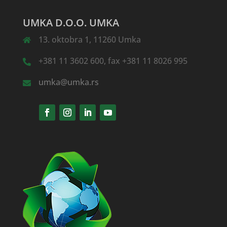
UMKA D.O.O. UMKA
13. oktobra 1, 11260 Umka
+381 11 3602 600, fax +381 11 8026 995
umka@umka.rs