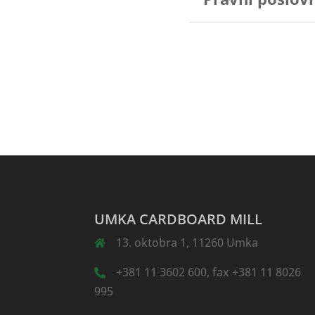
UMKA CARDBOARD MILL
13. oktobra 1, 11260 Umka
+381 11 3602 600, fax +381 11 8026
995