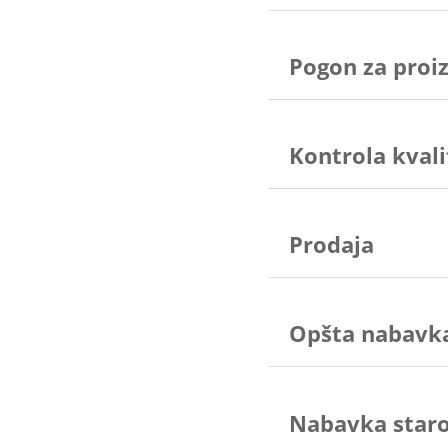
Pogon za proi
Kontrola kvali
Prodaja
Opšta nabavka
Nabavka staro