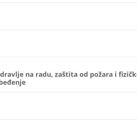
i
dravlje na radu, zaštita od požara i fizič
beđenje