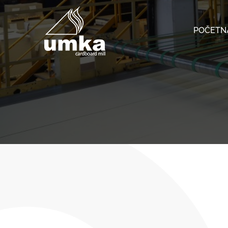
POČETN