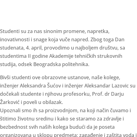
Studenti su za nas sinonim promene, napretka,
inovativnosti i snage koja vuče napred. Zbog toga Dan
studenata, 4. april, provodimo u najboljem društvu, sa
studentima II godine Akademije tehničkih strukovnih
studija, odsek Beogradska politehnika.
Bivši studenti ove obrazovne ustanove, naše kolege,
inženjer Aleksandra Šućov i inženjer Aleksandar Lazovic su
dočekali studente i njihovu profesorku, Prof. dr Darju
Žarković i poveli u obilazak.
Upoznali smo ih sa proizvodnjom, na koji način čuvamo i
štitimo životnu sredinu i kako se staramo za zdravlje i
bezbednost svih naših kolega budući da je poseta
organizovana u sklopu predmeta: zagađenje i zaštita voda i