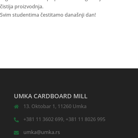
čistija proizvodnja.
Svim studentima čestitamo današnji dan!
UMKA CARDBOARD MILL
13. Oktobar 1, 11260 Umka
+381 11 3602 699, +381 11 8026 995
umka@umka.rs