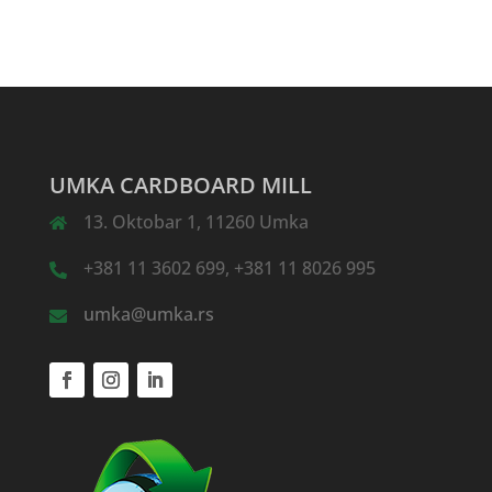
UMKA CARDBOARD MILL
13. Oktobar 1, 11260 Umka
+381 11 3602 699, +381 11 8026 995
umka@umka.rs