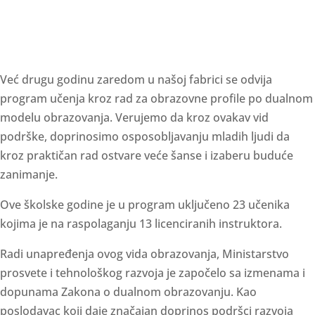
Već drugu godinu zaredom u našoj fabrici se odvija
program učenja kroz rad za obrazovne profile po dualnom
modelu obrazovanja. Verujemo da kroz ovakav vid
podrške, doprinosimo osposobljavanju mladih ljudi da
kroz praktičan rad ostvare veće šanse i izaberu buduće
zanimanje.
Ove školske godine je u program uključeno 23 učenika
kojima je na raspolaganju 13 licenciranih instruktora.
Radi unapređenja ovog vida obrazovanja, Ministarstvo
prosvete i tehnološkog razvoja je započelo sa izmenama i
dopunama Zakona o dualnom obrazovanju.
Kao
poslodavac koji daje značajan doprinos podršci razvoja