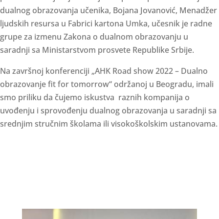
dualnog obrazovanja učenika, Bojana Jovanović, Menadžer
ljudskih resursa u Fabrici kartona Umka, učesnik je radne
grupe za izmenu Zakona o dualnom obrazovanju u
saradnji sa Ministarstvom prosvete Republike Srbije.
Na završnoj konferenciji „AHK Road show 2022 – Dualno
obrazovanje fit for tomorrow“ održanoj u Beogradu, imali
smo priliku da čujemo iskustva raznih kompanija o
uvođenju i sprovođenju dualnog obrazovanja u saradnji sa
srednjim stručnim školama ili visokoškolskim ustanovama.