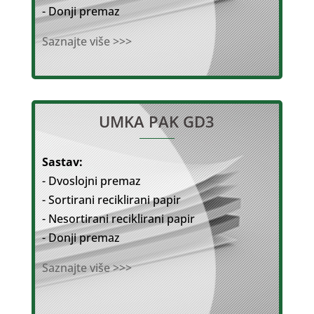
- Donji premaz
Saznajte više >>>
UMKA PAK GD3
Sastav:
- Dvoslojni premaz
- Sortirani reciklirani papir
- Nesortirani reciklirani papir
- Donji premaz
Saznajte više >>>