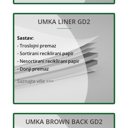
UMKA LINER GD2
Sastav:
- Troslojni premaz
- Sortirani reciklirani papir
- Nesortirani reciklirani papir
- Donji premaz
Saznajte više >>>
UMKA BROWN BACK GD2