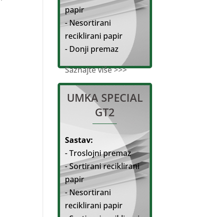
papir
- Nesortirani
reciklirani papir
- Donji premaz
Saznajte više >>>
UMKA SPECIAL
GT2
Sastav:
- Troslojni premaz
- Sortirani reciklirani
papir
- Nesortirani
reciklirani papir