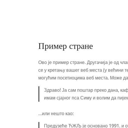
UMKA
Пример стране
Ово је пример стране. Другачија је од чл
се у кретању вашег веб места (у већини т
могућим посетиоцима веб места. Може да
Здраво! Ја сам поштар преко дана, каф
имам сјајног пса Симу и волим да пије
…или нешто као:
Предузеће ЋЖЉ је основано 1991. и о