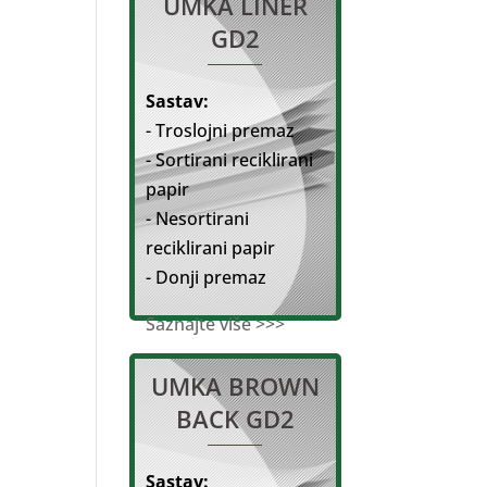
UMKA LINER
GD2
Sastav:
- Troslojni premaz
- Sortirani reciklirani
papir
- Nesortirani
reciklirani papir
- Donji premaz
Saznajte više >>>
UMKA BROWN
BACK GD2
Sastav: