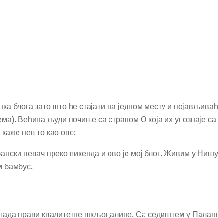
PROIZVODI
NOVOSTI
EKOLOGIJA I ODRŽIVI RAZVOJ
анка блога зато што ће стајати на једном месту и појављива
ема). Већина људи почиње са страном О која их упознаје са
 каже нешто као ово:
ански певач преко викенда и ово је мој блог. Живим у Нишу
м бамбус.
тада прави квалитетне шкљоцалице. Са седиштем у Палан