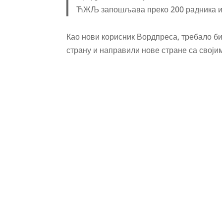
ЋЖЉ запошљава преко 200 радника и д
Као нови корисник Вордпреса, требало би
страну и направили нове стране са своји