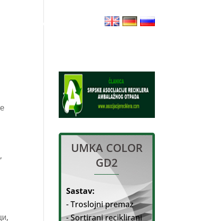
KARIJERA
KONTAKT
ће
UMKA COLOR
,
GD2
Sastav:
- Troslojni premaz
ци,
- Sortirani reciklirani