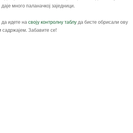
аје много паланачкој заједници.
 да идете на
своју контролну таблу
да бисте обрисали ову
м садржајем. Забавите се!