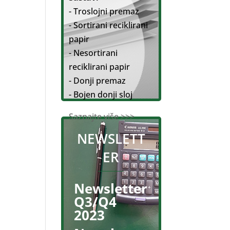
- Troslojni premaz
- Sortirani reciklirani
papir
- Nesortirani
reciklirani papir
- Donji premaz
- Bojen donji sloj
Saznajte više >>>
NEWSLETT
ER
Newsletter
Q3/Q4
2023