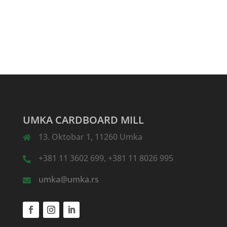
UMKA CARDBOARD MILL
13. Oktobar 1, 11260 Umka
+381 11 3602 699, +381 11 8026 995
umka@umka.rs