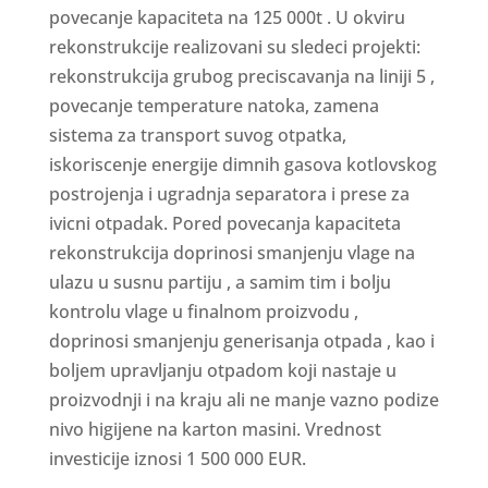
povecanje kapaciteta na 125 000t . U okviru
rekonstrukcije realizovani su sledeci projekti:
rekonstrukcija grubog preciscavanja na liniji 5 ,
povecanje temperature natoka, zamena
sistema za transport suvog otpatka,
iskoriscenje energije dimnih gasova kotlovskog
postrojenja i ugradnja separatora i prese za
ivicni otpadak. Pored povecanja kapaciteta
rekonstrukcija doprinosi smanjenju vlage na
ulazu u susnu partiju , a samim tim i bolju
kontrolu vlage u finalnom proizvodu ,
doprinosi smanjenju generisanja otpada , kao i
boljem upravljanju otpadom koji nastaje u
proizvodnji i na kraju ali ne manje vazno podize
nivo higijene na karton masini. Vrednost
investicije iznosi 1 500 000 EUR.