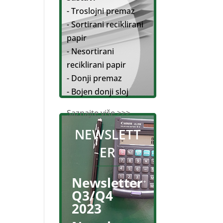
- Troslojni premaz
- Sortirani reciklirani
papir
- Nesortirani
reciklirani papir
- Donji premaz
- Bojen donji sloj
Saznajte više >>>
NEWSLETT
ER
Newsletter
Q3/Q4
2023