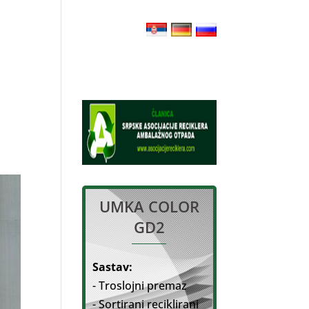
LOPMENT
CONTACT US
UMKA COLOR
GD2
Sastav:
- Troslojni premaz
- Sortirani reciklirani