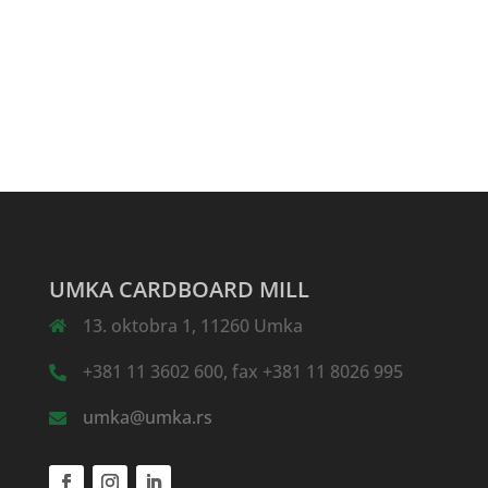
UMKA CARDBOARD MILL
13. oktobra 1, 11260 Umka
+381 11 3602 600, fax +381 11 8026 995
umka@umka.rs