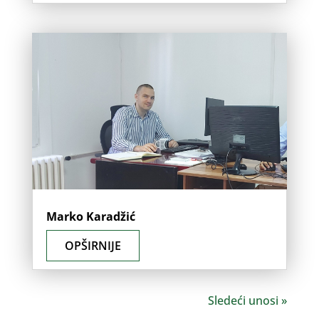
Marko Karadžić
OPŠIRNIJE
Sledeći unosi »