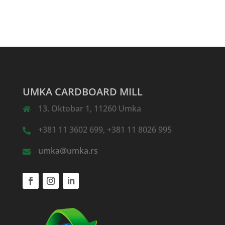
UMKA CARDBOARD MILL
13. Oktobar 1, 11260 Umka
+381 11 3602 699, +381 11 8026 995
umka@umka.rs