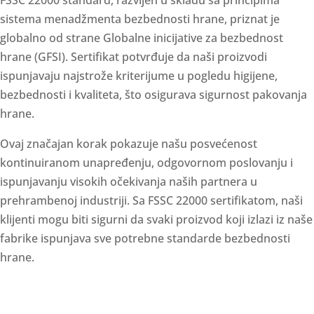
FSSC 22000 standard, razvijen u skladu sa principima
sistema menadžmenta bezbednosti hrane, priznat je
globalno od strane Globalne inicijative za bezbednost
hrane (GFSI). Sertifikat potvrđuje da naši proizvodi
ispunjavaju najstrože kriterijume u pogledu higijene,
bezbednosti i kvaliteta, što osigurava sigurnost pakovanja
hrane.
Ovaj značajan korak pokazuje našu posvećenost
kontinuiranom unapređenju, odgovornom poslovanju i
ispunjavanju visokih očekivanja naših partnera u
prehrambenoj industriji. Sa FSSC 22000 sertifikatom, naši
klijenti mogu biti sigurni da svaki proizvod koji izlazi iz naše
fabrike ispunjava sve potrebne standarde bezbednosti
hrane.