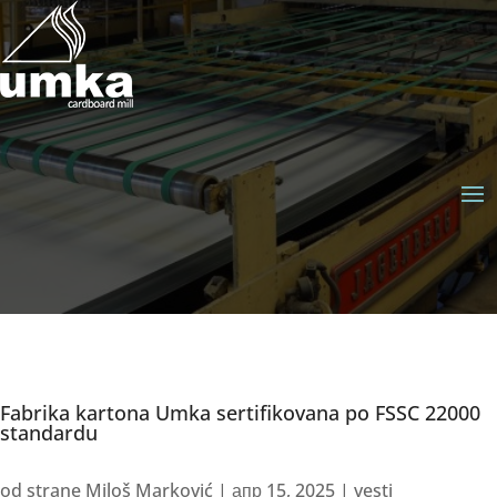
Fabrika kartona Umka sertifikovana po FSSC 22000
standardu
od strane
Miloš Marković
|
апр 15, 2025
|
vesti