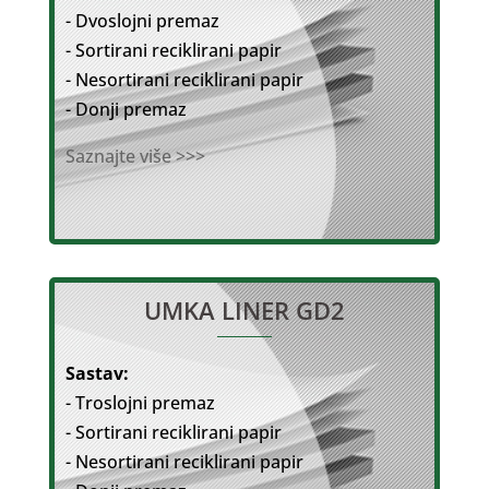
- Dvoslojni premaz
- Sortirani reciklirani papir
- Nesortirani reciklirani papir
- Donji premaz
Saznajte više >>>
UMKA LINER GD2
Sastav:
- Troslojni premaz
- Sortirani reciklirani papir
- Nesortirani reciklirani papir