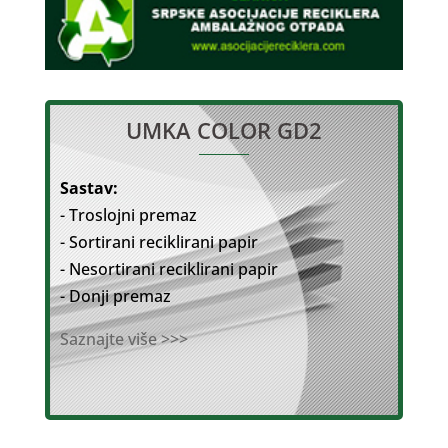
UMKA COLOR GD2
Sastav:
- Troslojni premaz
- Sortirani reciklirani papir
- Nesortirani reciklirani papir
- Donji premaz
Saznajte više >>>