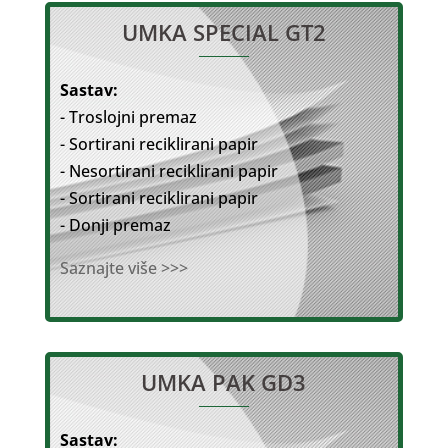
UMKA SPECIAL GT2
Sastav:
- Troslojni premaz
- Sortirani reciklirani papir
- Nesortirani reciklirani papir
- Sortirani reciklirani papir
- Donji premaz
Saznajte više >>>
UMKA PAK GD3
Sastav: