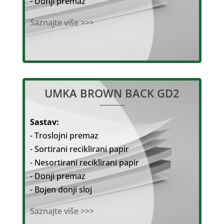
- Donji premaz
Saznajte više >>>
UMKA BROWN BACK GD2
Sastav:
- Troslojni premaz
- Sortirani reciklirani papir
- Nesortirani reciklirani papir
- Donji premaz
- Bojen donji sloj
Saznajte više >>>