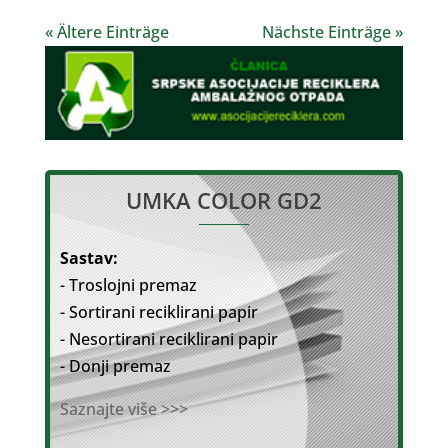
« Ältere Einträge
Nächste Einträge »
UMKA COLOR GD2
Sastav:
- Troslojni premaz
- Sortirani reciklirani papir
- Nesortirani reciklirani papir
- Donji premaz
Saznajte više >>>