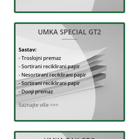
UMKA SPECIAL GT2
Sastav:
- Troslojni premaz
- Sortirani reciklirani papir
- Nesortirani reciklirani papir
- Sortirani reciklirani papir
- Donji premaz
Saznajte više >>>