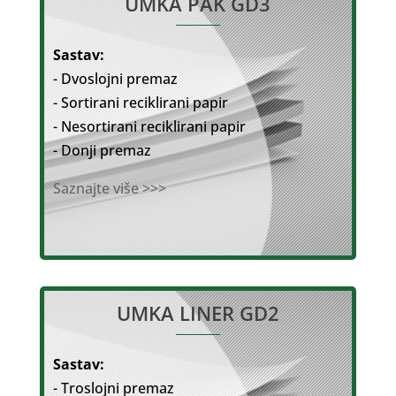
UMKA PAK GD3
Sastav:
- Dvoslojni premaz
- Sortirani reciklirani papir
- Nesortirani reciklirani papir
- Donji premaz
Saznajte više >>>
UMKA LINER GD2
Sastav:
- Troslojni premaz