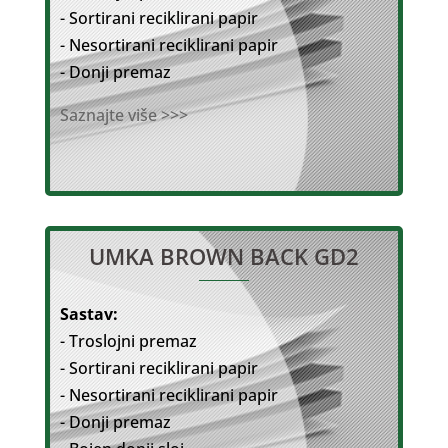
- Sortirani reciklirani papir
- Nesortirani reciklirani papir
- Donji premaz
Saznajte više >>>
UMKA BROWN BACK GD2
Sastav:
- Troslojni premaz
- Sortirani reciklirani papir
- Nesortirani reciklirani papir
- Donji premaz