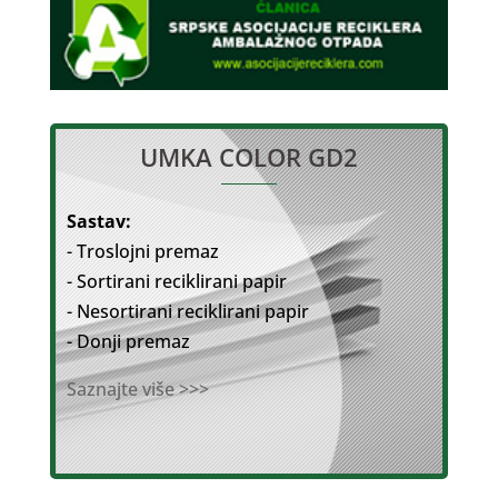
UMKA COLOR GD2
Sastav:
- Troslojni premaz
- Sortirani reciklirani papir
- Nesortirani reciklirani papir
- Donji premaz
Saznajte više >>>