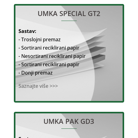
UMKA SPECIAL GT2
Sastav:
- Troslojni premaz
- Sortirani reciklirani papir
- Nesortirani reciklirani papir
- Sortirani reciklirani papir
- Donji premaz
Saznajte više >>>
UMKA PAK GD3