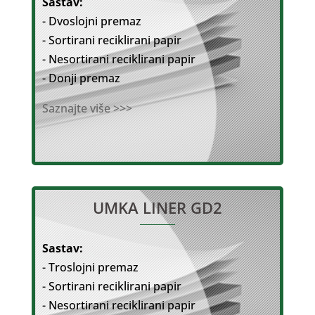
Sastav:
- Dvoslojni premaz
- Sortirani reciklirani papir
- Nesortirani reciklirani papir
- Donji premaz
Saznajte više >>>
UMKA LINER GD2
Sastav:
- Troslojni premaz
- Sortirani reciklirani papir
- Nesortirani reciklirani papir