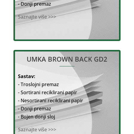
- Donji premaz
Saznajte više >>>
UMKA BROWN BACK GD2
Sastav:
- Troslojni premaz
- Sortirani reciklirani papir
- Nesortirani reciklirani papir
- Donji premaz
- Bojen donji sloj
Saznajte više >>>