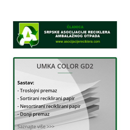
UMKA COLOR GD2
Sastav:
- Troslojni premaz
- Sortirani reciklirani papir
- Nesortirani reciklirani papir
- Donji premaz
Saznajte više >>>