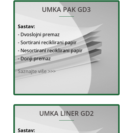
UMKA PAK GD3
Sastav:
- Dvoslojni premaz
- Sortirani reciklirani papir
- Nesortirani reciklirani papir
- Donji premaz
Saznajte više >>>
UMKA LINER GD2
Sastav: