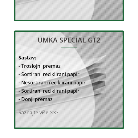
UMKA SPECIAL GT2
Sastav:
- Troslojni premaz
- Sortirani reciklirani papir
- Nesortirani reciklirani papir
- Sortirani reciklirani papir
- Donji premaz
Saznajte više >>>