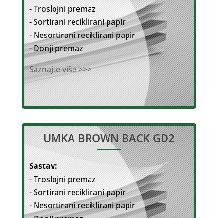
- Troslojni premaz
- Sortirani reciklirani papir
- Nesortirani reciklirani papir
- Donji premaz
Saznajte više >>>
UMKA BROWN BACK GD2
Sastav:
- Troslojni premaz
- Sortirani reciklirani papir
- Nesortirani reciklirani papir