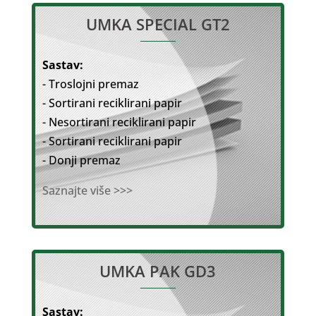
UMKA SPECIAL GT2
Sastav:
- Troslojni premaz
- Sortirani reciklirani papir
- Nesortirani reciklirani papir
- Sortirani reciklirani papir
- Donji premaz
Saznajte više >>>
UMKA PAK GD3
Sastav: