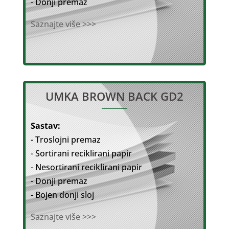
- Donji premaz
Saznajte više >>>
UMKA BROWN BACK GD2
Sastav:
- Troslojni premaz
- Sortirani reciklirani papir
- Nesortirani reciklirani papir
- Donji premaz
- Bojen donji sloj
Saznajte više >>>