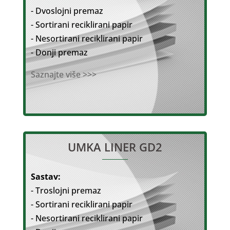
- Dvoslojni premaz
- Sortirani reciklirani papir
- Nesortirani reciklirani papir
- Donji premaz
Saznajte više >>>
UMKA LINER GD2
Sastav:
- Troslojni premaz
- Sortirani reciklirani papir
- Nesortirani reciklirani papir