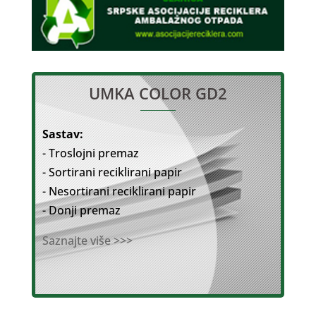
UMKA COLOR GD2
Sastav:
- Troslojni premaz
- Sortirani reciklirani papir
- Nesortirani reciklirani papir
- Donji premaz
Saznajte više >>>