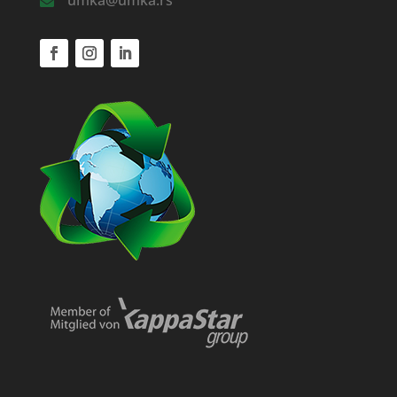
umka@umka.rs