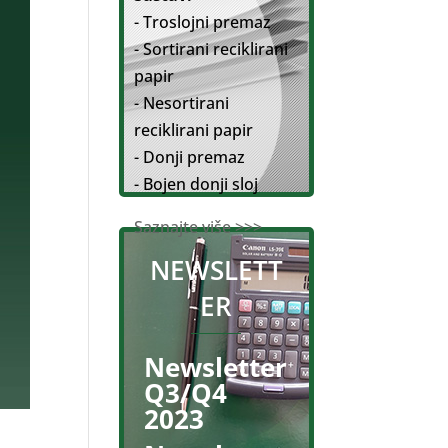
- Troslojni premaz
- Sortirani reciklirani
papir
- Nesortirani
reciklirani papir
- Donji premaz
- Bojen donji sloj
Saznajte više >>>
NEWSLETT
ER
Newsletter
Q3/Q4
2023