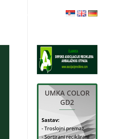
 РАЗВИТИЕ
КОНТАКТ
UMKA COLOR
GD2
Sastav:
- Troslojni premaz
- Sortirani reciklirani