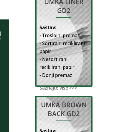
UMKA LINER
GD2
Sastav:
- Troslojni premaz
- Sortirani reciklirani
papir
- Nesortirani
reciklirani papir
- Donji premaz
Saznajte više >>>
UMKA BROWN
BACK GD2
Sastav: