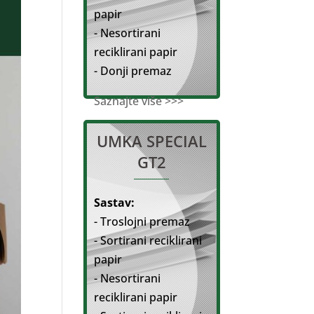
papir
- Nesortirani
reciklirani papir
- Donji premaz
Saznajte više >>>
UMKA SPECIAL
GT2
Sastav:
- Troslojni premaz
- Sortirani reciklirani
papir
- Nesortirani
reciklirani papir