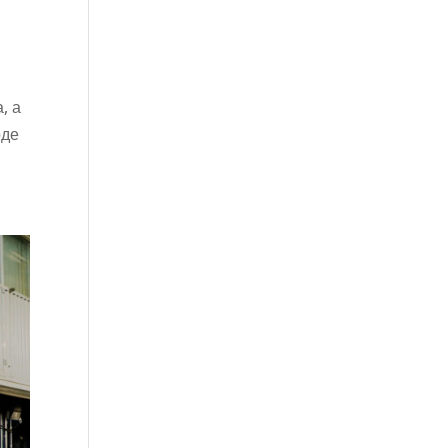
, а
оде