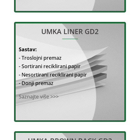
UMKA LINER GD2
Sastav:
- Troslojni premaz
- Sortirani reciklirani papir
- Nesortirani reciklirani papir
- Donji premaz
Saznajte više >>>