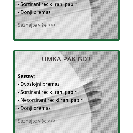
- Sortirani reciklirani papir
- Donji premaz
Saznajte više >>>
UMKA PAK GD3
Sastav:
- Dvoslojni premaz
- Sortirani reciklirani papir
- Nesortirani reciklirani papir
- Donji premaz
Saznajte više >>>