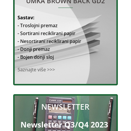
UMKA BROWN BACK GD2
Sastav:
- Troslojni premaz
- Sortirani reciklirani papir
- Nesortirani reciklirani papir
- Donji premaz
- Bojen donji sloj
Saznajte više >>>
NEWSLETTER
Newsletter Q3/Q4 2023