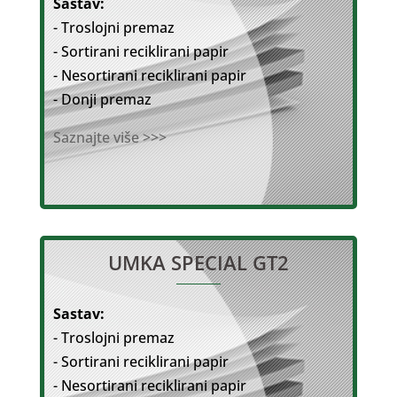
Sastav:
- Troslojni premaz
- Sortirani reciklirani papir
- Nesortirani reciklirani papir
- Donji premaz
Saznajte više >>>
UMKA SPECIAL GT2
Sastav:
- Troslojni premaz
- Sortirani reciklirani papir
- Nesortirani reciklirani papir