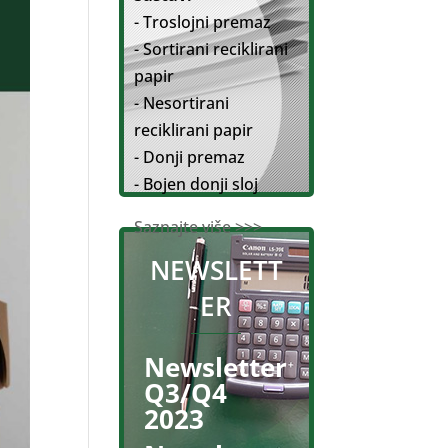
- Troslojni premaz
- Sortirani reciklirani
papir
- Nesortirani
reciklirani papir
- Donji premaz
- Bojen donji sloj
Saznajte više >>>
NEWSLETT
ER
Newsletter
Q3/Q4
2023