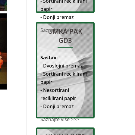
- Sortirani reciklirani
papir
- Donji premaz
UMKA PAK
Saznajte više >>>
GD3
Sastav:
- Dvoslojni premaz
- Sortirani reciklirani
papir
- Nesortirani
reciklirani papir
- Donji premaz
Saznajte više >>>