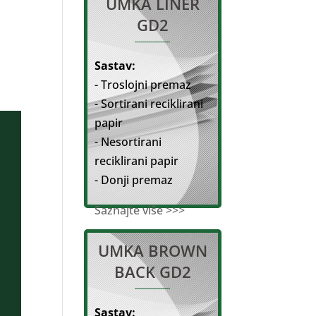
UMKA LINER
GD2
Sastav:
- Troslojni premaz
- Sortirani reciklirani
papir
- Nesortirani
reciklirani papir
- Donji premaz
Saznajte više >>>
UMKA BROWN
BACK GD2
Sastav: