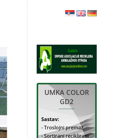
 РАЗВИТИЕ
КОНТАКТ
UMKA COLOR
GD2
Sastav:
- Troslojni premaz
- Sortirani reciklirani