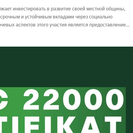
жает инвестировать в развитие своей местной общины,
срочным и устойчивым вкладами через социально
чевых аспектов этого участия является предоставление...