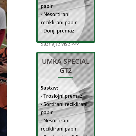
papir
- Nesortirani
reciklirani papir
- Donji premaz
Saznajte više >>>
UMKA SPECIAL
GT2
Sastav:
- Troslojni premaz
- Sortirani reciklirani
papir
- Nesortirani
reciklirani papir