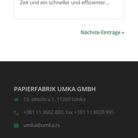
Zeit und ein schneller und effizienter...
Nächste Einträge »
PAPIERFABRIK UMKA GMBH
13. oktobra 1, 11260 Umka
+381 11 3602 600, fax +381 11 8026 995
umka@umka.rs